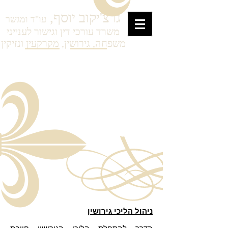
גרצ'יקוב
יוסף,
עו"ד ומגשר
משרד עורכי דין וגישור לענייני
משפחה, גירושין, מקרקעין ונזיקין
ניהול הליכי גירושין