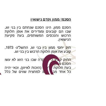
הסכמי ממון וקדם נישואין
הסכם ממון, הינו הסכם שנחתם בין בני זוג,
שבו הם קובעים ומגדירים
את אופן חלוקת
הרכוש והנכסים המשותפים, בעת פקיעת
הנישואין.
חוק יחסי ממון בין בני זוג, התשל"ג- 1973,
קובע את אופן חלוקת הרכוש בין בני זוג.
החוק קובע כי במקרה שבו בני הזוג לא עשו
הסכם ממון,
בעת חלוקת הרכוש (הזכות לאיזון), זכאי יהיה
כל אחד מבני הזוג למחצית שווים של כלל
נכסי בני הזוג.
נכסי בני הזוג כוללים גם, את הזכויות
הפנסיוניות של כל אחד מבני הזוג, זכויות
במקרקעין,
שווי של מוניטין ונכסי קריירה ולעיתים אף
פיצוי עקב פערי השתכרות.