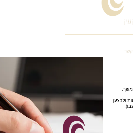
עין
קשר
משך.
ת ולבצען
בו).