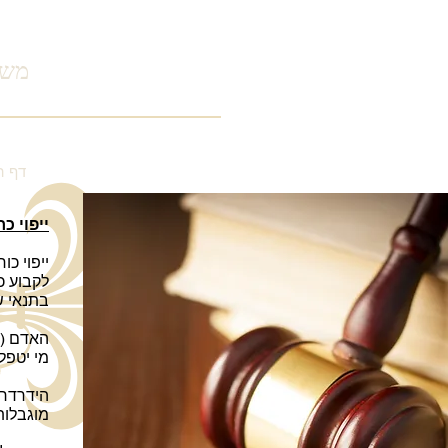
משר
דף ה
ייפוי 
ייפוי כ
לקבוע כי
בתנאי ש
האדם (ה
מי יטפל
הידרדרו
מוגבלות