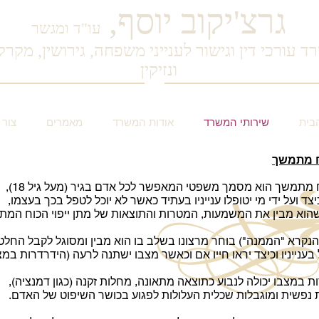
גרצ'יקוב
יוסף,
עו"ד ומגשר
ד עורכי דין וגישור לענייני משפחה, גירושין, מקרק
ונזיקין
בית
שירותי המשרד
אודות המשרד
מאמרים
צור 
כח מתמשך
וח מתמשך הוא מסמך משפטי המאפשר לכל אדם בגיר (מעל גיל 18),
צד ועל ידי מי יטופלו ענייניו בעתיד כאשר לא יוכל לטפל בכך בעצמו,
הוא מבין את המשמעות, המטרות והתוצאות של מתן ייפוי הכוח המת
נקרא "הממנה") בוחר מרצונו בשלב בו הוא מבין ומסוגל לקבל החלטו
 בענייניו וכיצד יראו חייו אם וכאשר מצבו ישתנה לרעה (הידרדרות במצ
ת במצבו יכולה לנבוע כתוצאה מתאונה, מחלות זקנה (כגון דמנציה),
 נפשית ומוגבלות שכלית העלולות לפגוע בכושר השיפוט של האדם.