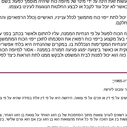
שות זאת הינה על ידי מינוי של מיופה כוח שיהיה מוסמך לפעול בשם 
אשר לא יוכל עוד לקבל או לבצע החלטות הנוגעות לעינינו בעצמו.
ול לתת ייפוי כוח מתמשך לכלל ענייניו, האישיים (כולל הרפואיים) והר
חלקם.
ה הכוח לפעול על פי הנחיות הממנה, עליו לחתום ולאשר בכתב בפני עו
י בעל מקצוע בייפוי כוח רפואי) את הסכמתו לתוכן ייפוי הכוח המתמשך
הנחיות המקדימות הנכללות בו. במקרים שההנחיה היא בלתי אפשרית 
קית או כאשר ביצועה יפגע פגיעה חמורה בממנה - אסור למיופה הכוח 
זה הוא יכול לפנות לבית המשפט ולבקש ממנו לתת הוראות כיצד לפע
196
*
הזוכה על פי כל אחת מהצוואות הוא בן הזוג ובין אם הוא גורם שלישי, בין 