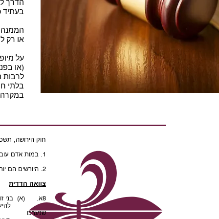
הדרך לע
בעתיד כ
הממנה יכ
או רק ל
על מיופ
(או בפנ
לרבות ה
בלתי חו
במקרה כ
חוק הירושה, תשכ"ה-5
1. במות אדם עובר עזבונו ליורשיו.
2. היורשים הם יורשים על פי דין או זוכים על פי צוואה; הירושה היא על פי דין זולת במידה שהיא על פי צוואה.
צוואה הדדית
8א. (א) בני זוג רשאים לערוך צוואות מתוך הסתמכות של בן הזוג האחד על צוואת בן הזוג האחר; צוואות כאמור יכולות
להיעשות בין אם 
שנערכו