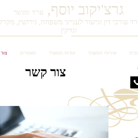
גרצ'יקוב
יוסף,
עו"ד ומגשר
ד עורכי דין וגישור לענייני משפחה, גירושין, מקרק
ונזיקין
בית
שירותי המשרד
אודות המשרד
מאמרים
צור 
צור קשר
כתובת המשרד: רח' ההדר 20
חדרה