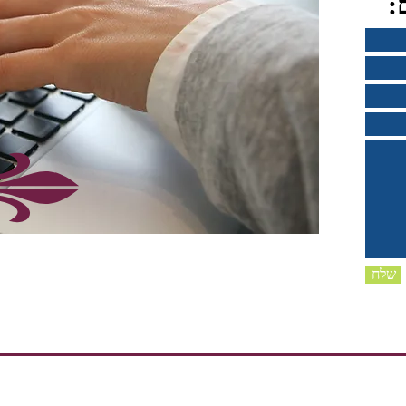
:
שלח