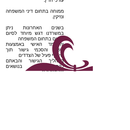
עורכי הדין.
ממוחה בתחום דיני המשפחה
ונזיקין.
בשנים האחרונות ניתן
במשרדנו דגש מיוחד לסיום
תיקים בתחום המשפחה
והמעמד האישי באמצעות
גישור והסכמי גישור תוך
שיתוף פעיל של הצדדים
בתהליך
הגישור והבאתם
להסכמות בנושאים
שבמחלוקת.
עו"ד יוסי גרצ'יקוב הינו חבר
פעיל במועדון רוטרי חדרה
ונשיא המועדון לשנת 2017-18.
https://www.rotaryhadera.co
/
m