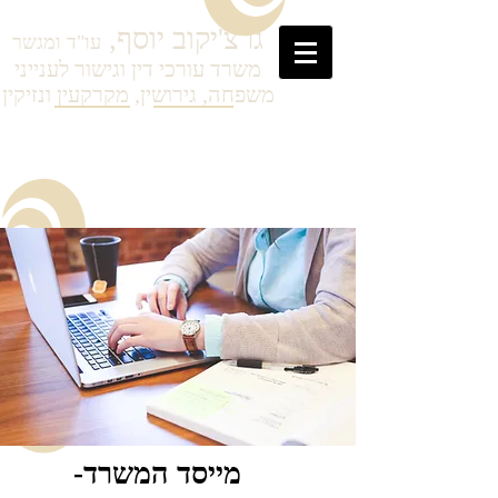
גרצ'יקוב
יוסף,
עו"ד ומגשר
משרד עורכי דין וגישור לענייני
משפחה, גירושין, מקרקעין ונזיקין
מייסד המשרד-